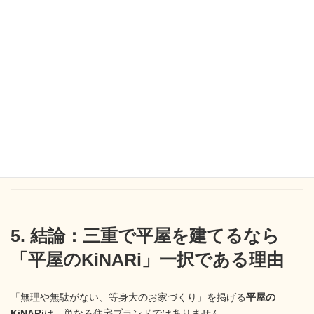
メリット：
メンテナンスが楽：
外壁塗装の際に足場を組む費用
を抑えられ 、日々のお掃除も階段の上げ下げがなく
シンプルです 。
一生涯の安心：
バリアフリーな暮らしは、小さなお
子様のケガ防止や、将来の老後の安心に直結します
。
デメリット：
間取りの自由度：
規格住宅は完全に自由ではありま
せんが、プロが考え抜いた「生活が楽になる動線」が
ベースとなっているため、失敗がありません 。
5. 結論：三重で平屋を建てるなら
「平屋のKiNARi」一択である理由
「無理や無駄がない、等身大のお家づくり」を掲げる
平屋の
KiNARi
は、単なる住宅ブランドではありません 。