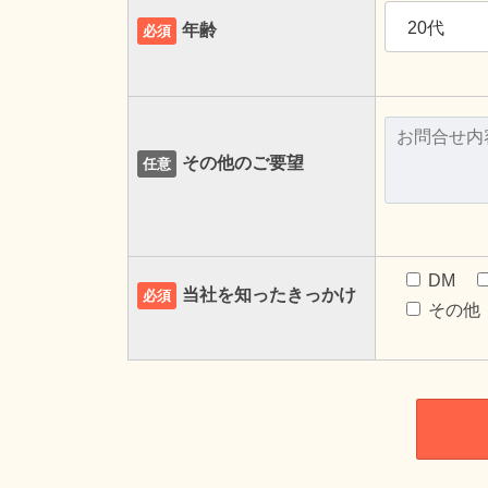
年齢
必須
その他のご要望
任意
DM
当社を知ったきっかけ
必須
その他