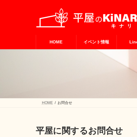
コ
ナ
ン
ビ
テ
ゲ
ン
ー
ツ
シ
へ
ョ
ス
ン
HOME
イベント情報
Lin
キ
に
ッ
移
プ
動
HOME
お問合せ
平屋に関するお問合せ