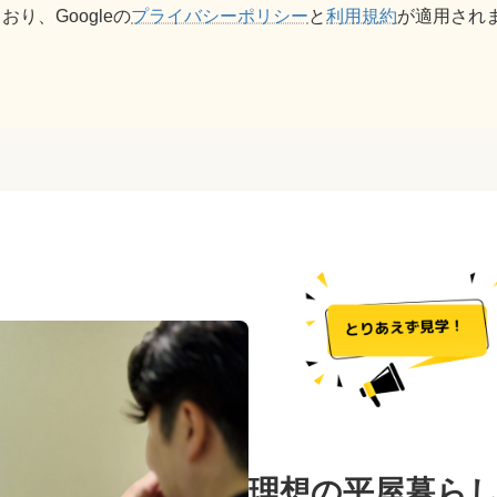
り、Googleの
プライバシーポリシー
と
利用規約
が適用され
理想の平屋暮ら