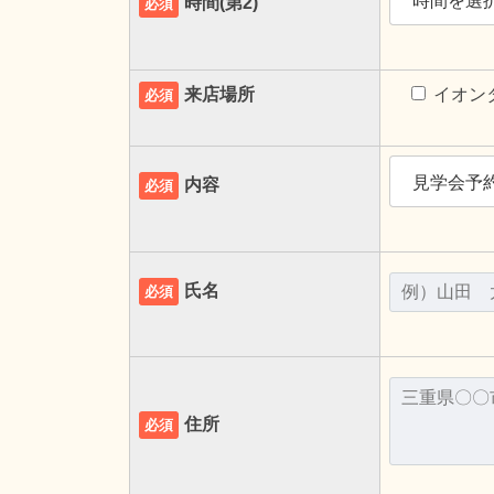
時間(第2)
必須
来店場所
イオン
必須
内容
必須
氏名
必須
住所
必須