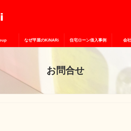
eup
なぜ平屋のKiNARi
住宅ローン借入事例
会
お問合せ